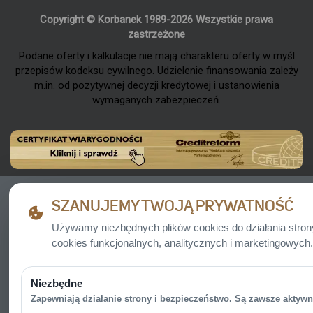
Copyright © Korbanek 1989-2026 Wszystkie prawa
zastrzeżone
Podane oferty i kalkulacje nie mają charakteru oferty w myśl
przepisów kodeksu cywilnego. Udzielenie finansowania zależy
m.in. od pozytywnej decyzji kredytowej i ustanowienia
wymaganych zabezpieczeń.
SZANUJEMY TWOJĄ PRYWATNOŚĆ
Używamy niezbędnych plików cookies do działania stro
cookies funkcjonalnych, analitycznych i marketingowych.
Niezbędne
Zapewniają działanie strony i bezpieczeństwo. Są zawsze aktywn