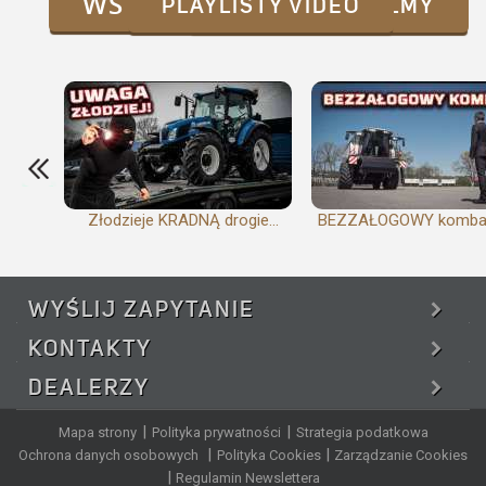
WSTECZ
PLAYLISTY VIDEO
WSZYSTKIE FILMY
Złodzieje KRADNĄ drogie...
BEZZAŁOGOWY kombajn 
WYŚLIJ
ZAPYTANIE
KONTAKTY
DEALERZY
|
|
Mapa strony
Polityka prywatności
Strategia podatkowa
|
|
Ochrona danych osobowych
Polityka Cookies
Zarządzanie Cookies
|
Regulamin Newslettera