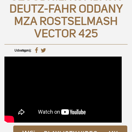
DEUTZ-FAHR ODDANY
MZA ROSTSELMASH
VECTOR 425
Udostępnij: