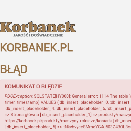
KORBANEK.PL
BŁĄD
KOMUNIKAT O BŁĘDZIE
PDOException
: SQLSTATE[HY000]: General error: 1114 The table 'ac
timer, timestamp) VALUES (:db_insert_placeholder_0, :db_insert_
:db_insert_placeholder_4, :db_insert_placeholder_5, :db_insert_p
=> Strona główna [:db_insert_placeholder_1] => produkty/maszyny
https://korbanek.pl/produkty/maszyny-rolnicze/kosiarki [:db_inse
[:db_insert_placeholder_5] => tNkvhvyceSMmeYG4u503Z4BOL3o