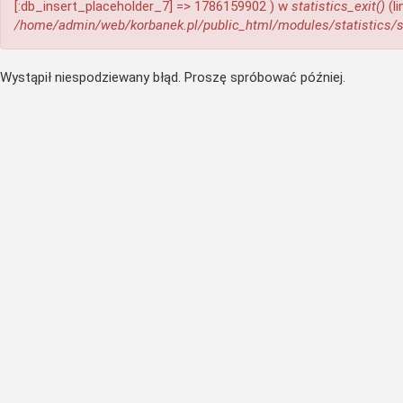
[:db_insert_placeholder_7] => 1786159902 ) w
statistics_exit()
(li
/home/admin/web/korbanek.pl/public_html/modules/statistics/s
Wystąpił niespodziewany błąd. Proszę spróbować później.