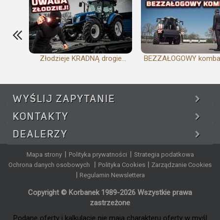
Złodzieje KRADNĄ drogie...
BEZZAŁOGOWY kombajn 
WYŚLIJ
ZAPYTANIE
KONTAKTY
DEALERZY
|
|
Mapa strony
Polityka prywatności
Strategia podatkowa
|
|
Ochrona danych osobowych
Polityka Cookies
Zarządzanie Cookies
|
Regulamin Newslettera
Copyright © Korbanek 1989-2026 Wszystkie prawa
zastrzeżone
Podane oferty i kalkulacje nie mają charakteru oferty w myśl