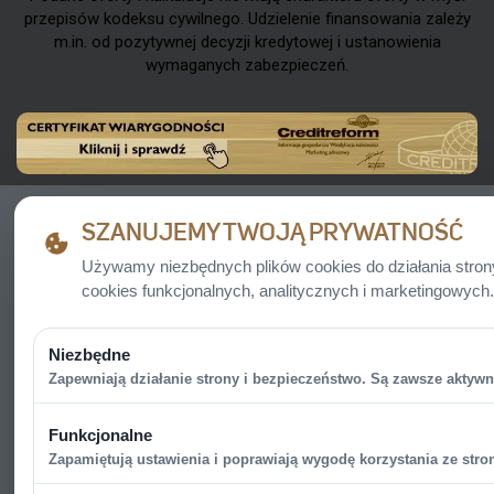
przepisów kodeksu cywilnego. Udzielenie finansowania zależy
m.in. od pozytywnej decyzji kredytowej i ustanowienia
wymaganych zabezpieczeń.
SZANUJEMY TWOJĄ PRYWATNOŚĆ
Używamy niezbędnych plików cookies do działania stro
cookies funkcjonalnych, analitycznych i marketingowych.
Niezbędne
Zapewniają działanie strony i bezpieczeństwo. Są zawsze aktywn
Funkcjonalne
Zapamiętują ustawienia i poprawiają wygodę korzystania ze stron