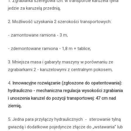
1. Zgrabiarka szeregowa tzn. w transporcie karuzela tylna
jedzie za karuzelą przednią,
2. Możliwość uzyskania 2 szerokości transportowych:
- zamontowane ramiona - 3 m,
- zdemontowane ramiona - 1,8 m + tablice,
3. Mniejsza masa i gabaryty maszyny w porównaniu ze
zgrabiarkami 2 - karuzelowymi z centralnym pokosem,
4.
Innowacyjne rozwiązanie (zgłoszone do opatentowania):
hydrauliczno - mechaniczna regulacja wysokości zgrabiania
i unoszenia karuzel do pozycji transportowej: 47 cm nad
ziemię,
5. Jedna para przyłączy hydraulicznych - sterowanie tylną
gwiazdą i dodatkowe pojedyncze złącze do „wstawania” lub