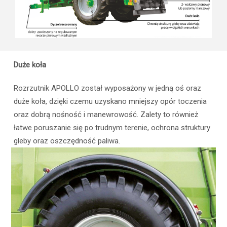
Wymiary całkowite: Długość / Szerokość / Wysokość
6
[m]
Ogumienie
Duże koła
Zapotrzebowanie mocy [KM]
Rozrzutnik APOLLO został wyposażony w jedną oś oraz
Masa [kg]
duże koła, dzięki czemu uzyskano mniejszy opór toczenia
oraz dobrą nośność i manewrowość. Zalety to również
łatwe poruszanie się po trudnym terenie, ochrona struktury
gleby oraz oszczędność paliwa.