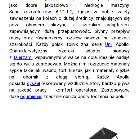
jako dobre jakościowo i niedrogie maszyny.
Seria
rozrzutników
APOLLO, łączy w sobie zalety
zawieszenia na kołach o dużej średnicy, znajdujących się
poza obrysem skrzyni, z szerokim adapterem,
zapewniającym dużą przepustowość, płynny przepływ
masy oraz równomierny rozsiew nawozu na znacznej
szerokości. Każdy polski rolnik zna serie
Unii
Apollo.
Charakterystyczny szeroki adapter pionowy
z
talerzami
wspawanymi w walce na dole, idealnie nadaje
się do wielu zastosowań. Można nim rozrzucać materiały
sypkie takie jak: wapno, torf, kurzak, jaki i materiały ciężkie
np. obornik z długą słomą. Każdy Apollo
posiada
dyszel
resorowany wzdłużnie, który bardzo pływa
na jakość pracy i komfort operatora. Zastosowane
duże
ogumienie
, znacznie obniża opory toczenia na polu.