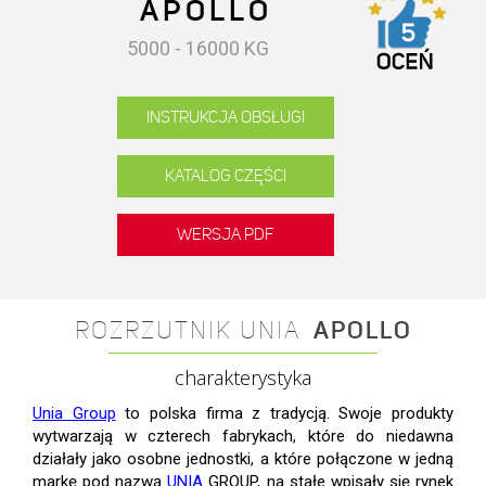
APOLLO
5000 - 16000 KG
INSTRUKCJA OBSŁUGI
KATALOG CZĘŚCI
WERSJA PDF
ROZRZUTNIK UNIA
APOLLO
charakterystyka
Unia Group
to polska firma z tradycją. Swoje produkty
wytwarzają w czterech fabrykach, które do niedawna
działały jako osobne jednostki, a które połączone w jedną
markę pod nazwą
UNIA
GROUP, na stałe wpisały się rynek