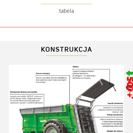
tabela
APOLLO
KONSTRUKCJA
Typ adaptera
pi
Ładowność nominalna [kg]
Ładowność na polu [kg]
Objętość skrzyni / obornika [m3]
Szerokość robocza [m]
Wysokość załadunku [m]
4,
Wymiary skrzyni: Długość / Szerokość / Wysokość [m]