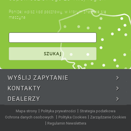
Poniżej wpisz kod pocztowy, w którym znajduje się
maszyna
SZUKAJ
WYŚLIJ
ZAPYTANIE
KONTAKTY
DEALERZY
|
|
Mapa strony
Polityka prywatności
Strategia podatkowa
|
|
Ochrona danych osobowych
Polityka Cookies
Zarządzanie Cookies
|
Regulamin Newslettera