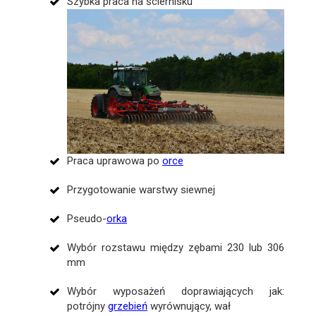
Szybka praca na ściernisku
Praca uprawowa po
orce
Przygotowanie warstwy siewnej
Pseudo-
orka
Wybór rozstawu między zębami 230 lub 306
mm
Wybór wyposażeń doprawiających jak:
potrójny
grzebień
wyrównujący, wał