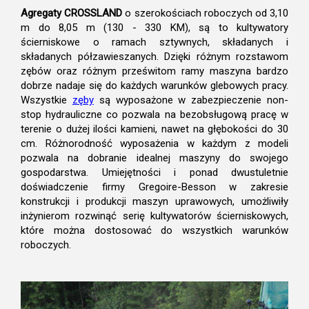
Agregaty CROSSLAND
o szerokościach roboczych od 3,10
m do 8,05 m (130 - 330 KM), są to kultywatory
ścierniskowe o ramach sztywnych, składanych i
składanych półzawieszanych. Dzięki różnym rozstawom
zębów oraz różnym prześwitom ramy maszyna bardzo
dobrze nadaje się do każdych warunków glebowych pracy.
Wszystkie
zęby
są wyposażone w zabezpieczenie non-
stop hydrauliczne co pozwala na bezobsługową pracę w
terenie o dużej ilości kamieni, nawet na głębokości do 30
cm. Różnorodność wyposażenia w każdym z modeli
pozwala na dobranie idealnej maszyny do swojego
gospodarstwa. Umiejętności i ponad dwustuletnie
doświadczenie firmy Gregoire-Besson w zakresie
konstrukcji i produkcji maszyn uprawowych, umożliwiły
inżynierom rozwinąć serię kultywatorów ścierniskowych,
które można dostosować do wszystkich warunków
roboczych.