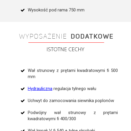
Wysokość pod rama 750 mm
WYPOSAŻENIE
DODATKOWE
ISTOTNE CECHY
Wał strunowy z prętami kwadratowymi fi 500
mm
Hydrauliczna
regulacja tylnego wału
Uchwyt do zamocowania siewnika poplonów
Podwójny wał strunowy z prętami
kwadratowymi fi 400/300
Wał Impak V fi 540 + tylne skrobaki