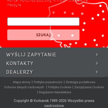
Poniżej wpisz kod pocztowy, w którym znajduje się
maszyna
SZUKAJ
WYŚLIJ
ZAPYTANIE
KONTAKTY
DEALERZY
|
|
Mapa strony
Polityka prywatności
Strategia podatkowa
|
|
Ochrona danych osobowych
Polityka Cookies
Zarządzanie Cookies
|
Regulamin Newslettera
Copyright © Korbanek 1989-2026 Wszystkie prawa
zastrzeżone