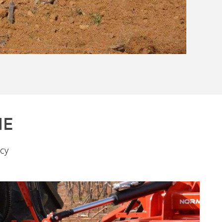
IE
cy