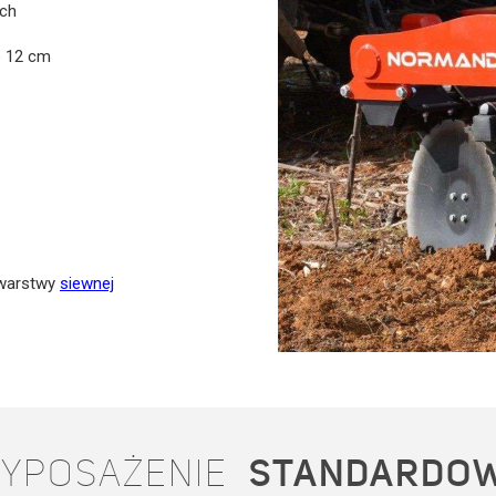
ych
o 12 cm
 warstwy
siewnej
YPOSAŻENIE
STANDARDO