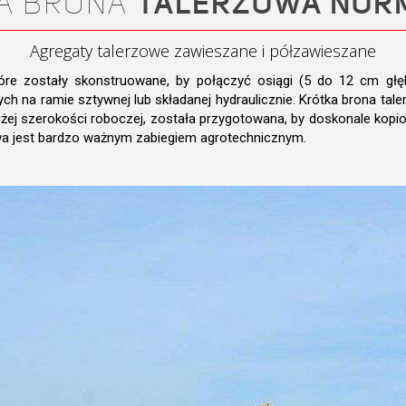
A BRONA
TALERZOWA NOR
Agregaty talerzowe zawieszane i półzawieszane
tóre zostały skonstruowane, by połączyć osiągi (5 do 12 cm gł
ch na ramie sztywnej lub składanej hydraulicznie. Krótka brona ta
żej szerokości roboczej, została przygotowana, by doskonale kopio
a jest bardzo ważnym zabiegiem agrotechnicznym.