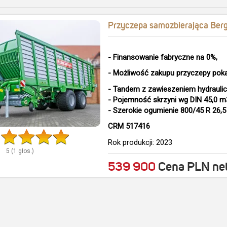
Przyczepa samozbierająca Be
- Finansowanie fabryczne na 0%,
- Możliwość zakupu przyczepy poka
- Tandem z zawieszeniem hydrauli
- Pojemność skrzyni wg DIN 45,0 m
- Szerokie ogumienie 800/45 R 26,5
CRM 517416
Rok produkcji:
2023
5
(
1
głos.)
539 900
Cena PLN net