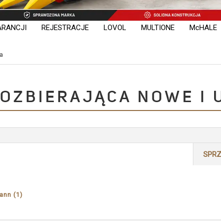
ARANCJI
REJESTRACJE
LOVOL
MULTIONE
McHALE
a
OZBIERAJĄCA NOWE I 
SPR
Apply
ann (1)
Bergmann
filter