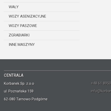
WAŁY
WOZY ASENIZACYJNE
WOZY PASZOWE
ZGRABIARKI
INNE MASZYNY
CENTRALA
+48 61 8950
Korbanek Sp. z.o.o
info@korban
ul. Poznańska 159
62-080 Tarnowo Podgórne